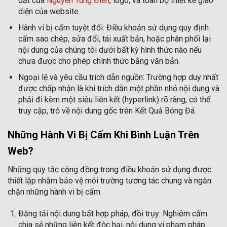
dắt của
Nguyễn Tùng Điển
, logo, và toàn bộ thiết kế giao
diện của website.
Hành vi bị cấm tuyệt đối: Điều khoản sử dụng quy định
cấm sao chép, sửa đổi, tái xuất bản, hoặc phân phối lại
nội dung của chúng tôi dưới bất kỳ hình thức nào nếu
chưa được cho phép chính thức bằng văn bản.
Ngoại lệ và yêu cầu trích dẫn nguồn: Trường hợp duy nhất
được chấp nhận là khi trích dẫn một phần nhỏ nội dung và
phải đi kèm một siêu liên kết (hyperlink) rõ ràng, có thể
truy cập, trỏ về nội dung gốc trên Kết Quả Bóng Đá.
Những Hành Vi Bị Cấm Khi Bình Luận Trên
Web?
Những quy tắc cộng đồng trong điều khoản sử dụng được
thiết lập nhằm bảo vệ môi trường tương tác chung và ngăn
chặn những hành vi bị cấm.
Đăng tải nội dung bất hợp pháp, đồi trụy: Nghiêm cấm
chia sẻ những liên kết độc hại, nội dung vi phạm pháp