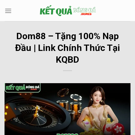
Bỏ
qua
nội
dung
Dom88 – Tặng 100% Nạp
Đầu | Link Chính Thức Tại
KQBD