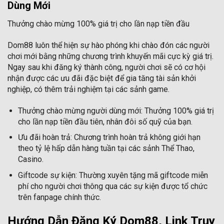
Dùng Mới
Thưởng chào mừng 100% giá trị cho lần nạp tiền đầu
Dom88 luôn thể hiện sự hào phóng khi chào đón các người
chơi mới bằng những chương trình khuyến mãi cực kỳ giá trị.
Ngay sau khi đăng ký thành công, người chơi sẽ có cơ hội
nhận được các ưu đãi đặc biệt để gia tăng tài sản khởi
nghiệp, có thêm trải nghiệm tại các sảnh game.
Thưởng chào mừng người dùng mới: Thưởng 100% giá trị
cho lần nạp tiền đầu tiên, nhân đôi số quỹ của bạn.
Ưu đãi hoàn trả: Chương trình hoàn trả không giới hạn
theo tỷ lệ hấp dẫn hàng tuần tại các sảnh Thể Thao,
Casino.
Giftcode sự kiện: Thường xuyên tặng mã giftcode miễn
phí cho người chơi thông qua các sự kiện được tổ chức
trên fanpage chính thức.
Hướng Dẫn Đăng Ký Dom88, Link Truy