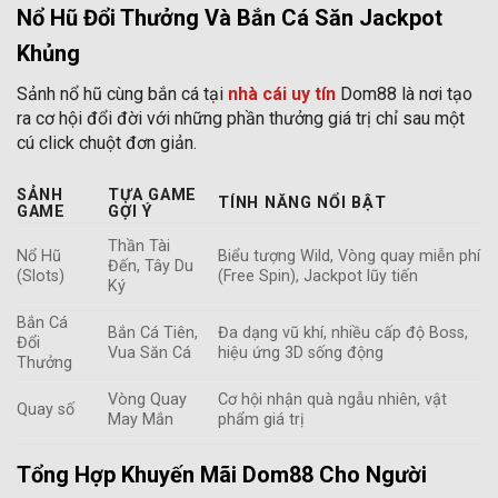
Nổ Hũ Đổi Thưởng Và Bắn Cá Săn Jackpot
Khủng
Sảnh nổ hũ cùng bắn cá tại
nhà cái uy tín
Dom88 là nơi tạo
ra cơ hội đổi đời với những phần thưởng giá trị chỉ sau một
cú click chuột đơn giản.
SẢNH
TỰA GAME
TÍNH NĂNG NỔI BẬT
GAME
GỢI Ý
Thần Tài
Nổ Hũ
Biểu tượng Wild, Vòng quay miễn phí
Đến, Tây Du
(Slots)
(Free Spin), Jackpot lũy tiến
Ký
Bắn Cá
Bắn Cá Tiên,
Đa dạng vũ khí, nhiều cấp độ Boss,
Đổi
Vua Săn Cá
hiệu ứng 3D sống động
Thưởng
Vòng Quay
Cơ hội nhận quà ngẫu nhiên, vật
Quay số
May Mắn
phẩm giá trị
Tổng Hợp Khuyến Mãi Dom88 Cho Người