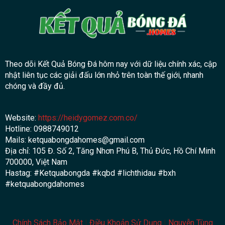
Theo dõi Kết Quả Bóng Đá hôm nay với dữ liệu chính xác, cập
nhật liên tục các giải đấu lớn nhỏ trên toàn thế giới, nhanh
chóng và đầy đủ.
Website:
https://heidygomez.com.co/
Hotline: 0988749012
Mails:
ketquabongdahomes@gmail.com
Địa chỉ: 105 Đ. Số 2, Tăng Nhơn Phú B, Thủ Đức, Hồ Chí Minh
700000, Việt Nam
Hastag: #Ketquabongda #kqbd #lichthidau #bxh
#ketquabongdahomes
Chính Sách Bảo Mật
|
Điều Khoản Sử Dụng
|
Nguyễn Tùng