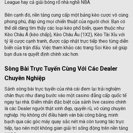
League hay cả giải bóng rổ nhà nghề NBA.
Bên cạnh đó, nền tảng cung cấp một bảng kèo cược vô cùng
phong phú, đáp ứng mọi chiến thuật của người chơi. Bạn có
thể dễ dàng tìm thấy các loại kèo phổ biến, quen thuộc như
Kèo Châu Á (kèo chấp), Kèo Châu Âu (1X2), Kèo Tài Xỉu với
tỷ lệ cược cạnh tranh, được cập nhật trực tiếp theo từng diễn
biến của trận đấu. Việc tham khảo các trang Soi Kèo sẽ giúp
bạn đưa ra quyết định chính xác hơn.
Sòng Bài Trực Tuyến Cùng Với Các Dealer
Chuyên Nghiệp
Sảnh sòng bài trực tuyến của nhà cái đem lại trải nghiệm
chân thực như đang bước vào một casino đẳng cấp quốc tế
ngay tại nhà. Điểm nhấn đặc biệt của sảnh live casino chính
là các Dealer người thật xinh đẹp, quyến rũ, vô cùng chuyên
nghiệp. Họ không chỉ điều hành ván bài công bằng, minh
bạch qua các góc máy quay sắc nét mà còn tương tác trực
tiếp, tạo nên một không gian giải trí sống động trên nền tảng